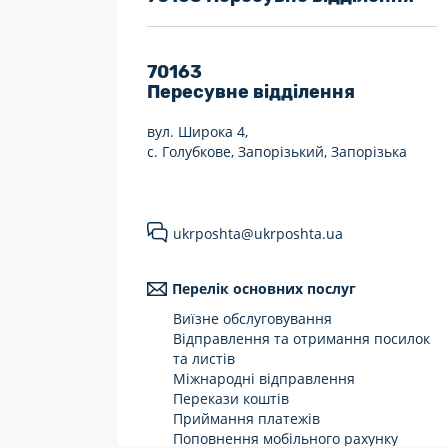
7 днів на тиждень
Працюють після 19:00
70163
Пересувне відділення
Працюють у вихідні
вул. Широка 4,
с. Голубкове, Запорізький, Запорізька
ukrposhta@ukrposhta.ua
Перелік основних послуг
Виїзне обслуговування
Відправлення та отримання посилок
та листів
Міжнародні відправлення
Перекази коштів
Приймання платежів
Поповнення мобільного рахунку