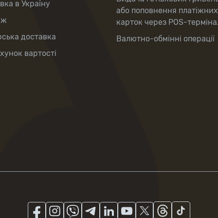
вка в Україну
або поповнення платіжних
аж
карток через POS-терміна
рська доставка
Валютно-обмінні операції
хунок вартості