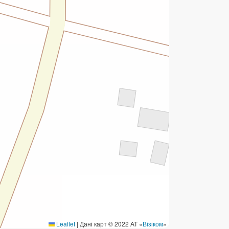
ермінові перекази
ерекази
омунальні та інші платежі
Leaflet
|
Дані карт © 2022 АТ «
Візіком
»