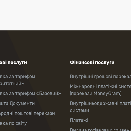
ві послуги
Фінансові послуги
вка за тарифом
Внутрішні грошові перека
оритетний»
Міжнародні платіжні сист
вка за тарифом «Базовий»
(перекази MoneyGram)
шта Документи
Внутрішньодержавні плат
системи
родні поштові перекази
Платежі
вка по світу
Видача готівкових гривень