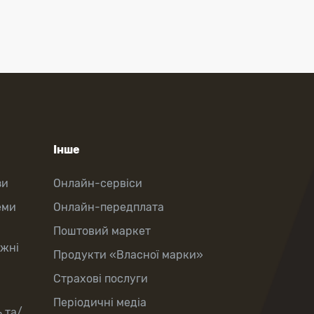
Інше
зи
Онлайн-сервіси
еми
Онлайн-передплата
Поштовий маркет
іжні
Продукти «Власної марки»
Страхові послуги
Періодичні медіа
 та/