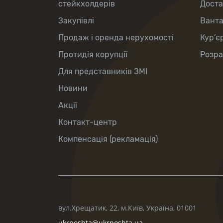
стейкхолдерів
Доста
Закупівлі
Вант
Продаж і оренда нерухомості
Кур’є
Протидія корупції
Розра
Для представників ЗМІ
Новини
Акції
Контакт-центр
Компенсація (рекламація)
вул.Хрещатик, 22, м.Київ, Україна, 01001
ukrposhta@ukrposhta.ua