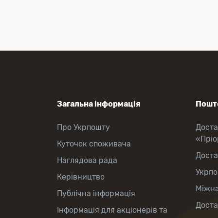
Оформлення передплати на газети
та журнали
Зняття готівки з картки
Виплата пенсій та соціальних
допомог
Продаж товарів
Загальна інформація
Пошто
Про Укрпошту
Доста
«Прі
Куточок споживача
Доста
Наглядова рада
Укрпо
Керівництво
Міжна
Публічна інформація
Доста
Інформація для акціонерів та