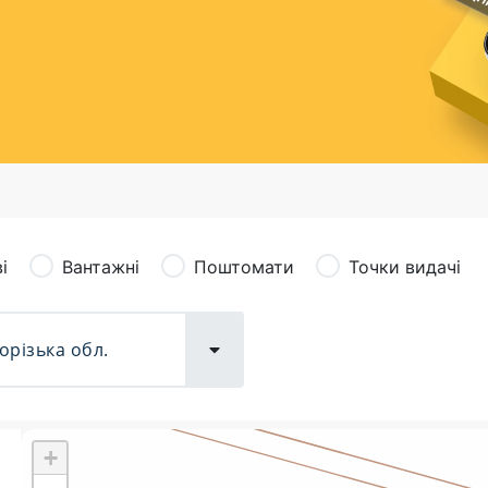
сація (рекламація)
Валютно-обмінні операції
і
Вантажні
Поштомати
Точки видачі
+
Поштові послуги:
Фіна