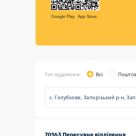
Компен
Листи та листівки
Google Play
App Store
Кур’єрська доставка
Паковання
Доставка з інтернет-магазинів
Доставка товарів для городу
Тип відділення:
Всі
Поштов
Розклад роботи:
70163 Пересувне відділення