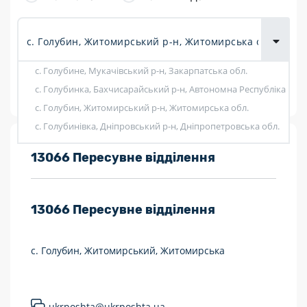
товарів для
городу
с. Голубине, Мукачівський р-н, Закарпатська обл.
Показати фільтри
с. Голубинка, Бахчисарайський р-н, Автономна Республіка Кри
с. Голубин, Житомирський р-н, Житомирська обл.
с. Голубинівка, Дніпровський р-н, Дніпропетровська обл.
Розклад роботи:
13066 Пересувне відділення
7 днів на тиждень
13066
Пересувне відділення
Працюють після 19:00
Працюють у вихідні
с. Голубин, Житомирський, Житомирська
Поштові послуги:
Укрпошта Експрес/тариф «Пріоритетний»
ukrposhta@ukrposhta.ua