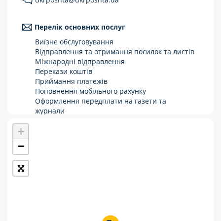
Укрпошта Стандарт/тариф «Базовий»
Перелік основних послуг
Доставка за межі України
Виїзне обслуговування
Прийом вантажів
Відправлення та отримання посилок та листів
Міжнародні відправлення
Фінансові послуги:
Перекази коштів
Приймання платежів
Поповнення мобільного рахунку
Термінові перекази
Оформлення передплати на газети та
журнали
Перекази
Зняття готівки з картки
+
Виплата пенсій та соціальних допомог
Комунальні та інші платежі
Продаж товарів
−