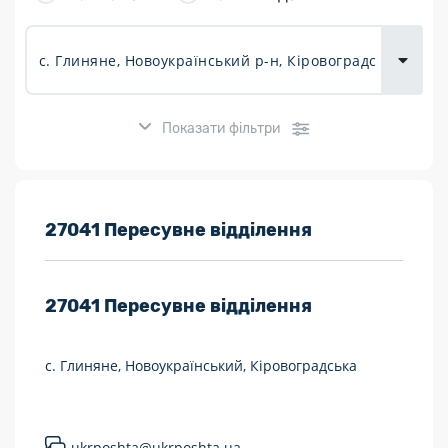
товарів для
городу
Показати фільтри
Розклад роботи:
27041 Пересувне відділення
7 днів на тиждень
27041
Пересувне відділення
Працюють після 19:00
Працюють у вихідні
с. Глиняне, Новоукраїнський, Кіровоградська
Поштові послуги:
Укрпошта Експрес/тариф «Пріоритетний»
ukrposhta@ukrposhta.ua