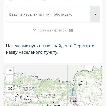
товарів для
городу
Показати фільтри
Населених пунктів не знайдено. Перевірте
назву населеного пункту.
+
Розклад роботи:
−
7 днів на тиждень
Працюють після 19:00
Працюють у вихідні