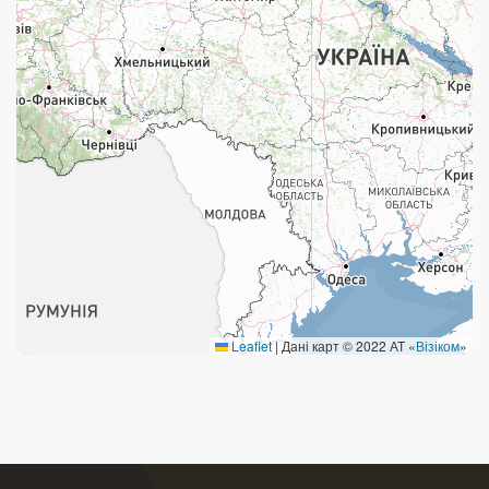
Поштові послуги:
Укрпошта Експрес/тариф «Пріоритетний»
Укрпошта Стандарт/тариф «Базовий»
Доставка за межі України
Прийом вантажів
Фінансові послуги:
Термінові перекази
Leaflet
|
Дані карт © 2022 АТ «
Візіком
»
Перекази
Комунальні та інші платежі