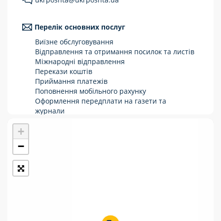
Укрпошта Стандарт/тариф «Базовий»
Перелік основних послуг
Доставка за межі України
Виїзне обслуговування
Прийом вантажів
Відправлення та отримання посилок та листів
Міжнародні відправлення
Фінансові послуги:
Перекази коштів
Приймання платежів
Поповнення мобільного рахунку
Термінові перекази
Оформлення передплати на газети та
журнали
Перекази
Зняття готівки з картки
+
Виплата пенсій та соціальних допомог
Комунальні та інші платежі
Продаж товарів
−