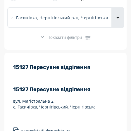
товарів для
городу
Показати фільтри
Розклад роботи:
15127 Пересувне відділення
7 днів на тиждень
15127
Пересувне відділення
Працюють після 19:00
вул. Магістральна 2,
Працюють у вихідні
с. Гасичівка, Чернігівський, Чернігівська
Поштові послуги:
Укрпошта Експрес/тариф «Пріоритетний»
ukrposhta@ukrposhta.ua