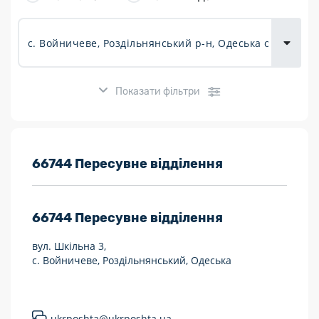
товарів для
городу
Показати фільтри
Розклад роботи:
66744 Пересувне відділення
7 днів на тиждень
66744
Пересувне відділення
Працюють після 19:00
вул. Шкільна 3,
Працюють у вихідні
с. Войничеве, Роздільнянський, Одеська
Поштові послуги:
Укрпошта Експрес/тариф «Пріоритетний»
ukrposhta@ukrposhta.ua