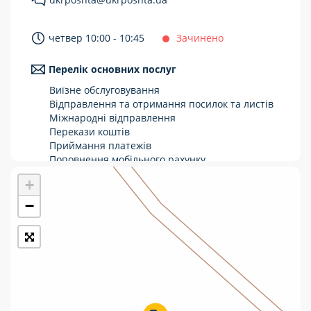
Укрпошта Стандарт/тариф «Базовий»
четвер 10:00 - 10:45
Зачинено
Доставка за межі України
Перелік основних послуг
Прийом вантажів
Виїзне обслуговування
Фінансові послуги:
Відправлення та отримання посилок та листів
Міжнародні відправлення
Перекази коштів
Термінові перекази
Приймання платежів
Перекази
Поповнення мобільного рахунку
Оформлення передплати на газети та
+
Комунальні та інші платежі
журнали
Зняття готівки з картки
−
Виплата пенсій та соціальних допомог
Продаж товарів