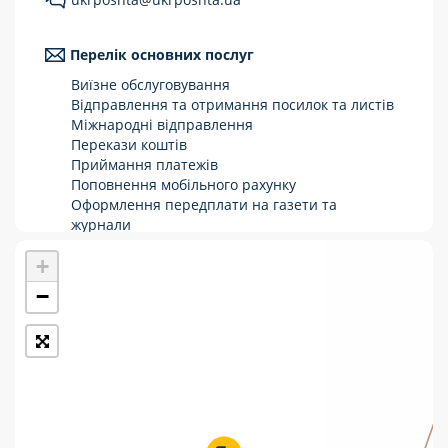
Укрпошта Стандарт/тариф «Базовий»
Перелік основних послуг
Доставка за межі України
Виїзне обслуговування
Прийом вантажів
Відправлення та отримання посилок та листів
Міжнародні відправлення
Фінансові послуги:
Перекази коштів
Приймання платежів
Поповнення мобільного рахунку
Термінові перекази
Оформлення передплати на газети та
журнали
Перекази
Зняття готівки з картки
+
Виплата пенсій та соціальних допомог
Комунальні та інші платежі
Продаж товарів
−