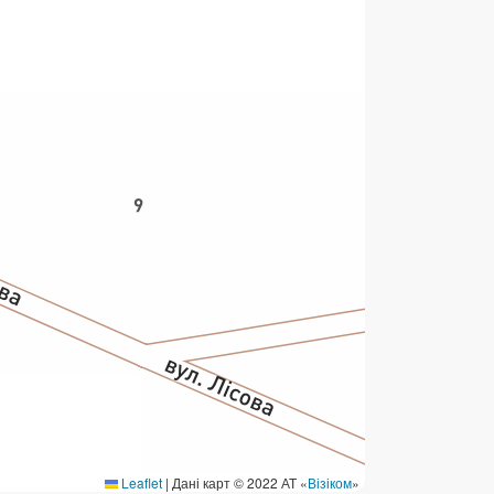
ермінові перекази
ерекази
омунальні та інші платежі
Leaflet
|
Дані карт © 2022 АТ «
Візіком
»