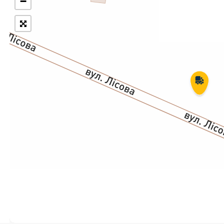
−
Укрпошта Експрес/тариф
Т
«Пріоритетний»
П
Укрпошта Стандарт/тариф «Базовий»
К
Доставка за межі України
Прийом вантажів