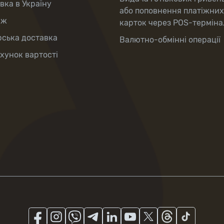
вка в Україну
або поповнення платіжних
аж
карток через POS-терміна
рська доставка
Валютно-обмінні операції
хунок вартості