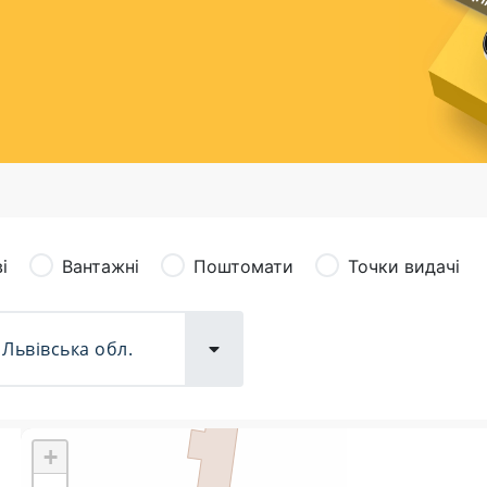
сація (рекламація)
Валютно-обмінні операції
і
Вантажні
Поштомати
Точки видачі
+
Поштові послуги:
Фіна