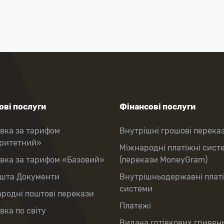
ві послуги
Фінансові послуги
вка за тарифом
Внутрішні грошові перека
оритетний»
Міжнародні платіжні сист
вка за тарифом «Базовий»
(перекази MoneyGram)
шта Документи
Внутрішньодержавні плат
системи
родні поштові перекази
Платежі
вка по світу
Видача готівкових гривень