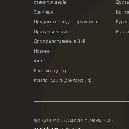
стейкхолдерів
Доста
Закупівлі
Вант
Продаж і оренда нерухомості
Кур’є
Протидія корупції
Розра
Для представників ЗМІ
Новини
Акції
Контакт-центр
Компенсація (рекламація)
вул.Хрещатик, 22, м.Київ, Україна, 01001
ukrposhta@ukrposhta.ua