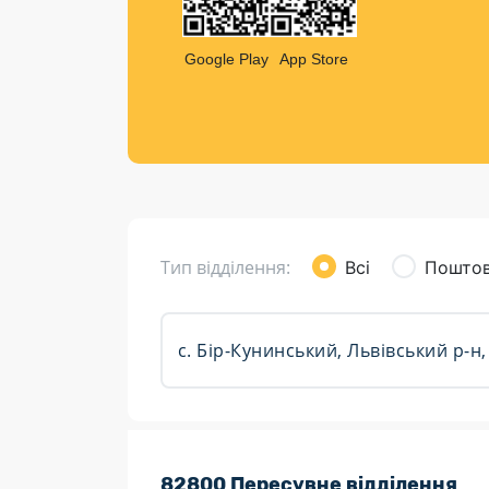
Компен
Листи та листівки
Google Play
App Store
Кур’єрська доставка
Паковання
Доставка з інтернет-магазинів
Доставка товарів для городу
Тип відділення:
Всі
Поштов
Розклад роботи:
82800 Пересувне відділення