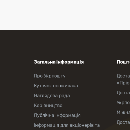
Приймання платежів
Поповнення мобільного рахунку
Оформлення передплати на газети
та журнали
Зняття готівки з картки
Виплата пенсій та соціальних
допомог
Продаж товарів
Загальна інформація
Пошто
Про Укрпошту
Доста
«Прі
Куточок споживача
Доста
Наглядова рада
Укрпо
Керівництво
Міжна
Публічна інформація
Доста
Інформація для акціонерів та