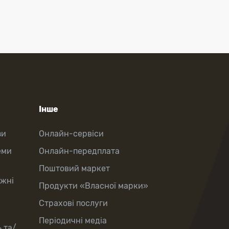
Інше
зи
Онлайн-сервіси
еми
Онлайн-передплата
Поштовий маркет
іжні
Продукти «Власної марки»
Страхові послуги
Періодичні медіа
 та/