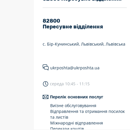
7 днів на тиждень
Працюють після 19:00
82800
Пересувне відділення
Працюють у вихідні
с. Бір-Кунинський, Львівський, Львівська
ukrposhta@ukrposhta.ua
середа 10:45 - 11:15
Перелік основних послуг
Виїзне обслуговування
Відправлення та отримання посилок
та листів
Міжнародні відправлення
Перекази коштів