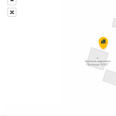
−
Укрпошта Експрес/тариф
Т
«Пріоритетний»
П
Укрпошта Стандарт/тариф «Базовий»
К
Доставка за межі України
Прийом вантажів