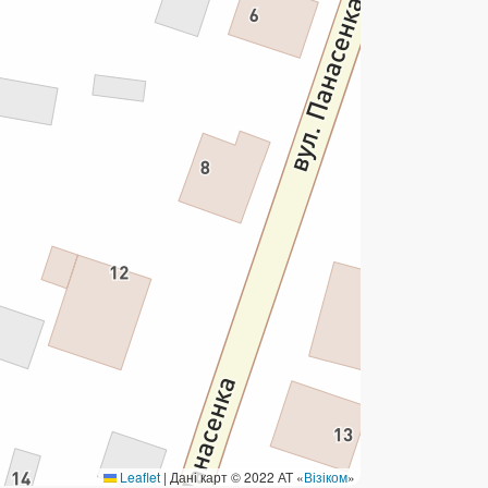
ермінові перекази
ерекази
омунальні та інші платежі
Leaflet
|
Дані карт © 2022 АТ «
Візіком
»