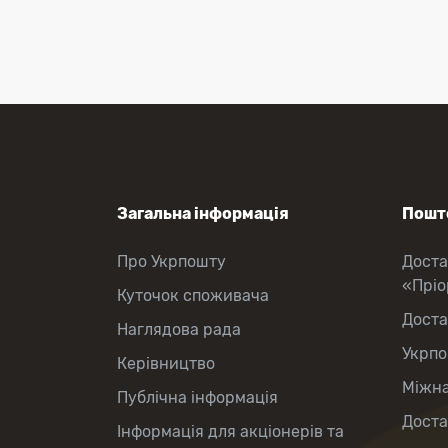
Загальна інформація
Пошто
Про Укрпошту
Доста
«Прі
Куточок споживача
Доста
Наглядова рада
Укрпо
Керівництво
Міжна
Публічна інформація
Доста
Інформація для акціонерів та