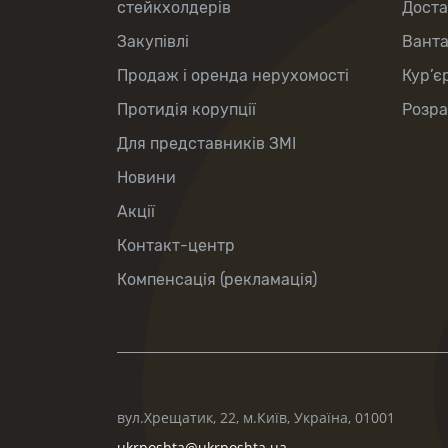
стейкхолдерів
Доста
Закупівлі
Вант
Продаж і оренда нерухомості
Кур’є
Протидія корупції
Розра
Для представників ЗМІ
Новини
Акції
Контакт-центр
Компенсація (рекламація)
вул.Хрещатик, 22, м.Київ, Україна, 01001
ukrposhta@ukrposhta.ua