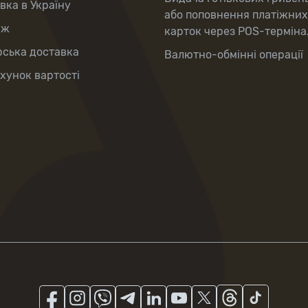
вка в Україну
або поповнення платіжних
аж
карток через POS-терміна
рська доставка
Валютно-обмінні операції
хунок вартості