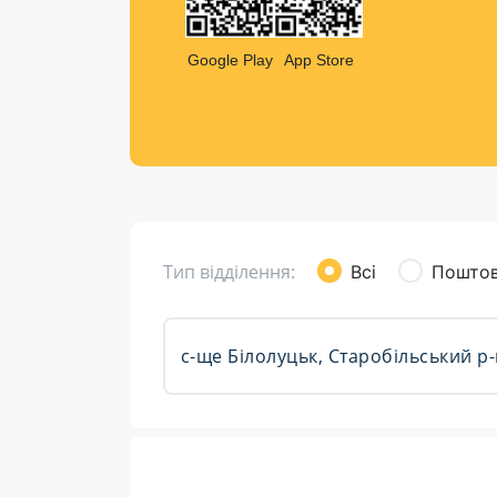
Компен
Листи та листівки
Google Play
App Store
Кур’єрська доставка
Паковання
Доставка з інтернет-магазинів
Доставка товарів для городу
Тип відділення:
Всі
Поштов
Розклад роботи: