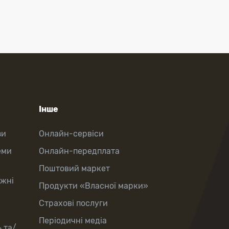
Інше
зи
Онлайн-сервіси
еми
Онлайн-передплата
Поштовий маркет
іжні
Продукти «Власної марки»
Страхові послуги
Періодичні медіа
 та/