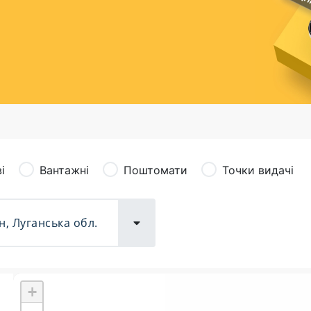
сація (рекламація)
Валютно-обмінні операції
і
Вантажні
Поштомати
Точки видачі
+
Поштові послуги:
Фіна