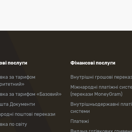
ві послуги
Фінансові послуги
вка за тарифом
Внутрішні грошові перека
оритетний»
Міжнародні платіжні сист
вка за тарифом «Базовий»
(перекази MoneyGram)
шта Документи
Внутрішньодержавні плат
системи
родні поштові перекази
Платежі
вка по світу
Видача готівкових гривень