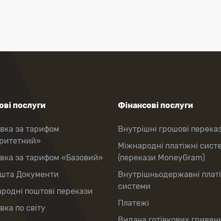
ві послуги
Фінансові послуги
вка за тарифом
Внутрішні грошові перека
оритетний»
Міжнародні платіжні сист
вка за тарифом «Базовий»
(перекази MoneyGram)
шта Документи
Внутрішньодержавні плат
системи
родні поштові перекази
Платежі
вка по світу
Видача готівкових гривень