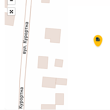
−
Укрпошта Експрес/тариф
Т
«Пріоритетний»
П
Укрпошта Стандарт/тариф «Базовий»
К
Доставка за межі України
Прийом вантажів