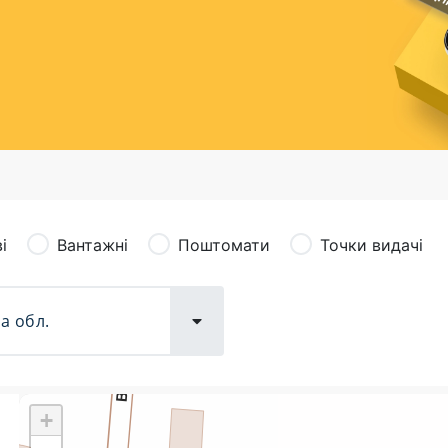
сація (рекламація)
Валютно-обмінні операції
і
Вантажні
Поштомати
Точки видачі
+
Поштові послуги:
Фіна