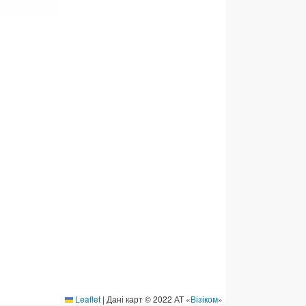
ермінові перекази
ерекази
омунальні та інші платежі
Leaflet
|
Дані карт © 2022 АТ «
Візіком
»