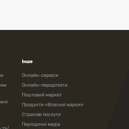
Інше
зи
Онлайн-сервіси
еми
Онлайн-передплата
Поштовий маркет
іжні
Продукти «Власної марки»
Страхові послуги
Періодичні медіа
 та/