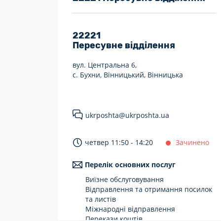
7 днів на тиждень
Працюють після 19:00
22221
Пересувне відділення
Працюють у вихідні
вул. Центральна 6,
с. Бухни, Вінницький, Вінницька
ukrposhta@ukrposhta.ua
четвер 11:50 - 14:20
Зачинено
Перелік основних послуг
Виїзне обслуговування
Відправлення та отримання посилок
та листів
Міжнародні відправлення
Перекази коштів