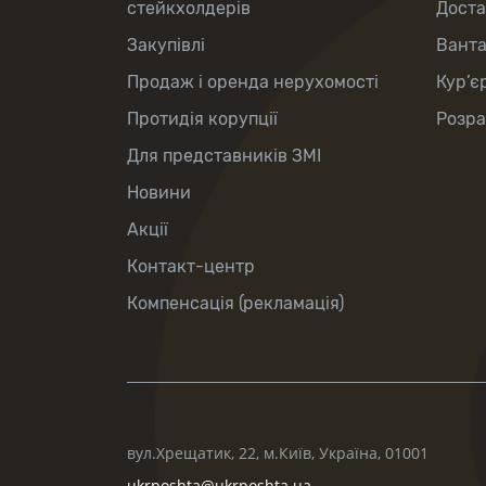
стейкхолдерів
Доста
Закупівлі
Вант
Продаж і оренда нерухомості
Кур’є
Протидія корупції
Розра
Для представників ЗМІ
Новини
Акції
Контакт-центр
Компенсація (рекламація)
вул.Хрещатик, 22, м.Київ, Україна, 01001
ukrposhta@ukrposhta.ua