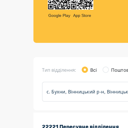
Компен
Листи та листівки
Google Play
App Store
Кур’єрська доставка
Паковання
Доставка з інтернет-магазинів
Доставка товарів для городу
Тип відділення:
Всі
Поштов
Розклад роботи:
22221 Пересувне відділення