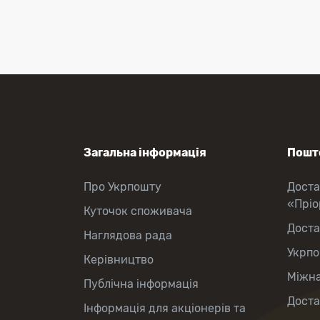
Приймання платежів
Поповнення мобільного рахунку
Оформлення передплати на газети
та журнали
Зняття готівки з картки
Виплата пенсій та соціальних
допомог
Продаж товарів
Загальна інформація
Пошто
Про Укрпошту
Доста
«Прі
Куточок споживача
Доста
Наглядова рада
Укрпо
Керівництво
Міжна
Публічна інформація
Доста
Інформація для акціонерів та