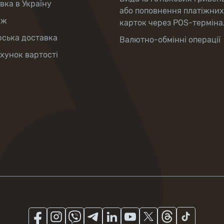
вка в Україну
або поповнення платіжних
аж
карток через POS-терміна
рська доставка
Валютно-обмінні операції
хунок вартості