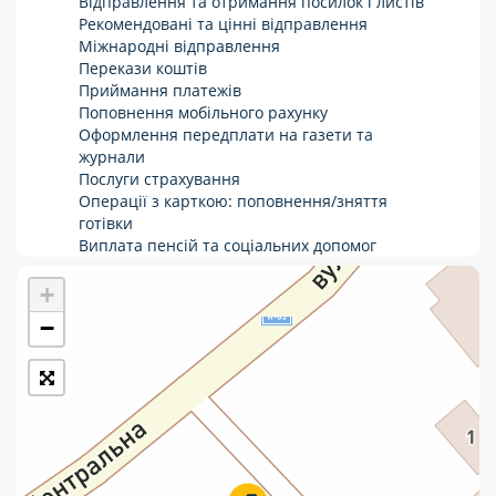
Відправлення та отримання посилок і листів
Рекомендовані та цінні відправлення
Укрпошта Стандарт/тариф «Базовий»
Міжнародні відправлення
Перекази коштів
Доставка за межі України
Приймання платежів
Поповнення мобільного рахунку
Прийом вантажів
Оформлення передплати на газети та
Фінансові послуги:
журнали
Послуги страхування
Операції з карткою: поповнення/зняття
Термінові перекази
готівки
Виплата пенсій та соціальних допомог
Перекази
Продаж товарів
Продаж марок та паковання
+
Комунальні та інші платежі
−