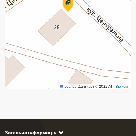
Leaflet
|
Дані карт © 2022 АТ «
Візіком
»
Загальна інформація