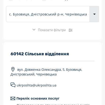
товарів для
городу
Показати фільтри
Розклад роботи:
60142 Сільське відділення
7 днів на тиждень
вул. Довженка Олександра, 5, Бузовиця,
Працюють після 19:00
Дністровський, Чернівецька
Працюють у вихідні
ukrposhta@ukrposhta.ua
Поштові послуги:
Перелік основних послуг
Укрпошта Експрес/тариф «Пріоритетний»