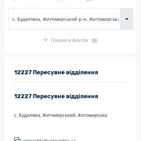
товарів для
городу
Показати фільтри
Розклад роботи:
12227 Пересувне відділення
7 днів на тиждень
12227
Пересувне відділення
Працюють після 19:00
Працюють у вихідні
с. Будилівка, Житомирський, Житомирська
Поштові послуги:
Укрпошта Експрес/тариф «Пріоритетний»
ukrposhta@ukrposhta.ua