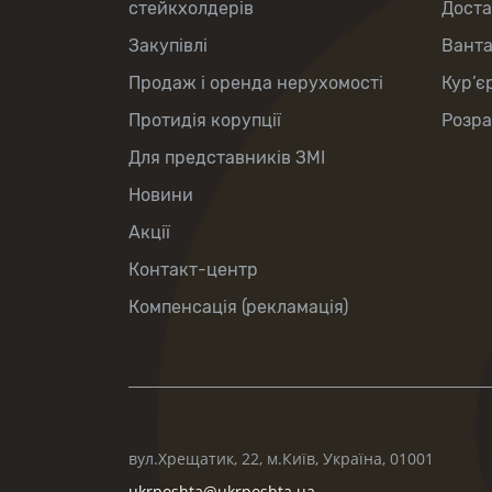
стейкхолдерів
Доста
Закупівлі
Вант
Продаж і оренда нерухомості
Кур’є
Протидія корупції
Розра
Для представників ЗМІ
Новини
Акції
Контакт-центр
Компенсація (рекламація)
вул.Хрещатик, 22, м.Київ, Україна, 01001
ukrposhta@ukrposhta.ua