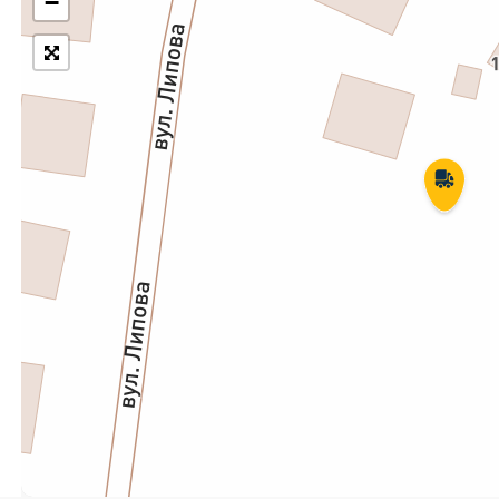
−
Укрпошта Експрес/тариф
Т
«Пріоритетний»
П
Укрпошта Стандарт/тариф «Базовий»
К
Доставка за межі України
Прийом вантажів