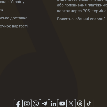
вка в Україну
або поповнення платіжних
аж
карток через POS-терміна
рська доставка
Валютно-обмінні операції
хунок вартості