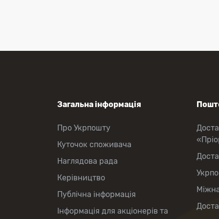
Приймання платежів
Поповнення мобільного рахунку
Оформлення передплати на газети
та журнали
Зняття готівки з картки
Виплата пенсій та соціальних
допомог
Продаж товарів
Загальна інформація
Пошто
Про Укрпошту
Доста
«Прі
Куточок споживача
Доста
Наглядова рада
Укрпо
Керівництво
Міжна
Публічна інформація
Доста
Інформація для акціонерів та