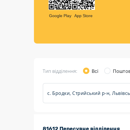
Компен
Листи та листівки
Google Play
App Store
Кур’єрська доставка
Паковання
Доставка з інтернет-магазинів
Доставка товарів для городу
Тип відділення:
Всі
Поштов
Розклад роботи:
81612 Пересувне відділення