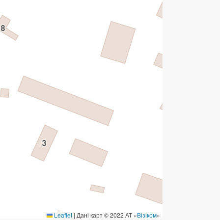
ермінові перекази
ерекази
омунальні та інші платежі
Leaflet
|
Дані карт © 2022 АТ «
Візіком
»