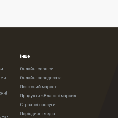
Інше
зи
Онлайн-сервіси
еми
Онлайн-передплата
Поштовий маркет
іжні
Продукти «Власної марки»
Страхові послуги
Періодичні медіа
 та/