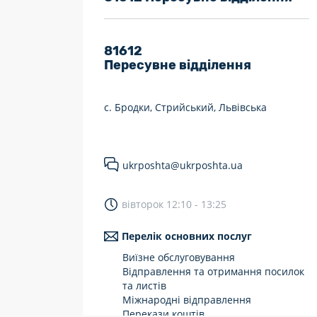
7 днів на тиждень
Працюють після 19:00
81612
Пересувне відділення
Працюють у вихідні
с. Бродки, Стрийський, Львівська
ukrposhta@ukrposhta.ua
вівторок 12:10 - 13:25
Перелік основних послуг
Виїзне обслуговування
Відправлення та отримання посилок
та листів
Міжнародні відправлення
Перекази коштів