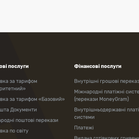
ві послуги
Фінансові послуги
вка за тарифом
Внутрішні грошові перека
оритетний»
Міжнародні платіжні сист
вка за тарифом «Базовий»
(перекази MoneyGram)
шта Документи
Внутрішньодержавні плат
системи
родні поштові перекази
Платежі
вка по світу
Видача готівкових гривень