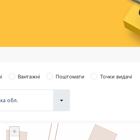
сація (рекламація)
Валютно-обмінні операції
і
Вантажні
Поштомати
Точки видачі
+
Поштові послуги:
Фіна