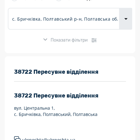
товарів для
городу
Показати фільтри
Розклад роботи:
38722 Пересувне відділення
7 днів на тиждень
38722
Пересувне відділення
Працюють після 19:00
вул. Центральна 1,
Працюють у вихідні
с. Бричківка, Полтавський, Полтавська
Поштові послуги:
Укрпошта Експрес/тариф «Пріоритетний»
ukrposhta@ukrposhta.ua