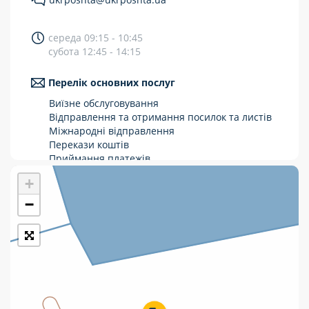
Укрпошта Стандарт/тариф «Базовий»
середа 09:15 - 10:45
Доставка за межі України
субота 12:45 - 14:15
Прийом вантажів
Перелік основних послуг
Фінансові послуги:
Виїзне обслуговування
Відправлення та отримання посилок та листів
Міжнародні відправлення
Термінові перекази
Перекази коштів
Перекази
Приймання платежів
Поповнення мобільного рахунку
+
Комунальні та інші платежі
Оформлення передплати на газети та
журнали
−
Зняття готівки з картки
Виплата пенсій та соціальних допомог
Продаж товарів