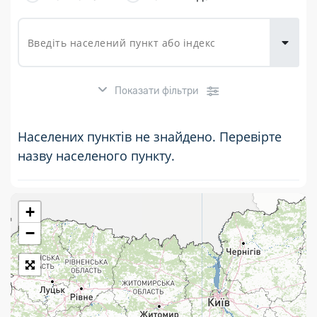
товарів для
городу
Показати фільтри
Населених пунктів не знайдено. Перевірте
назву населеного пункту.
+
Розклад роботи:
−
7 днів на тиждень
Працюють після 19:00
Працюють у вихідні