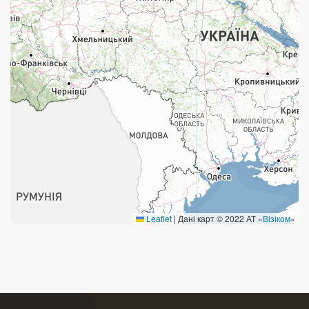
Поштові послуги:
Укрпошта Експрес/тариф «Пріоритетний»
Укрпошта Стандарт/тариф «Базовий»
Доставка за межі України
Прийом вантажів
Фінансові послуги:
Термінові перекази
Leaflet
|
Дані карт © 2022 АТ «
Візіком
»
Перекази
Комунальні та інші платежі