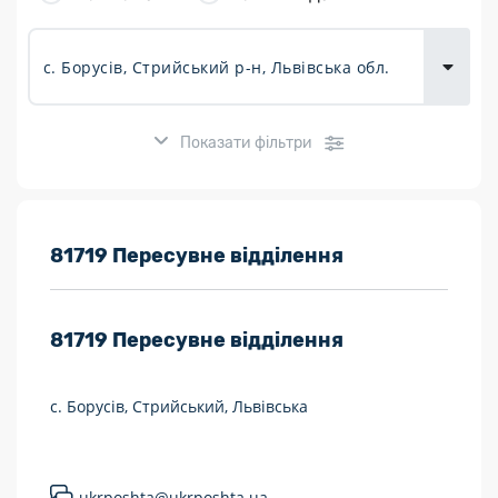
товарів для
городу
Показати фільтри
Розклад роботи:
81719 Пересувне відділення
7 днів на тиждень
81719
Пересувне відділення
Працюють після 19:00
Працюють у вихідні
с. Борусів, Стрийський, Львівська
Поштові послуги:
Укрпошта Експрес/тариф «Пріоритетний»
ukrposhta@ukrposhta.ua