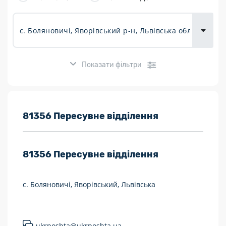
товарів для
городу
Показати фільтри
Розклад роботи:
81356 Пересувне відділення
7 днів на тиждень
81356
Пересувне відділення
Працюють після 19:00
Працюють у вихідні
с. Боляновичі, Яворівський, Львівська
Поштові послуги:
Укрпошта Експрес/тариф «Пріоритетний»
ukrposhta@ukrposhta.ua