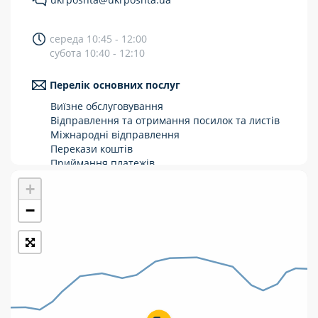
Укрпошта Стандарт/тариф «Базовий»
середа 10:45 - 12:00
Доставка за межі України
субота 10:40 - 12:10
Прийом вантажів
Перелік основних послуг
Фінансові послуги:
Виїзне обслуговування
Відправлення та отримання посилок та листів
Міжнародні відправлення
Термінові перекази
Перекази коштів
Перекази
Приймання платежів
Поповнення мобільного рахунку
+
Комунальні та інші платежі
Оформлення передплати на газети та
журнали
−
Зняття готівки з картки
Виплата пенсій та соціальних допомог
Продаж товарів