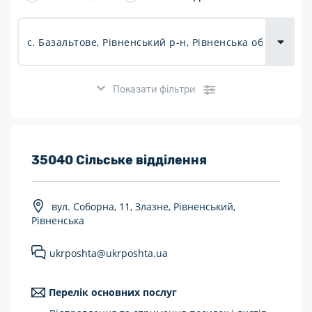
товарів для
городу
Показати фільтри
Розклад роботи:
35040 Сільське відділення
7 днів на тиждень
вул. Соборна, 11, Злазне, Рівненський,
Працюють після 19:00
Рівненська
Працюють у вихідні
ukrposhta@ukrposhta.ua
Поштові послуги:
Перелік основних послуг
Укрпошта Експрес/тариф «Пріоритетний»