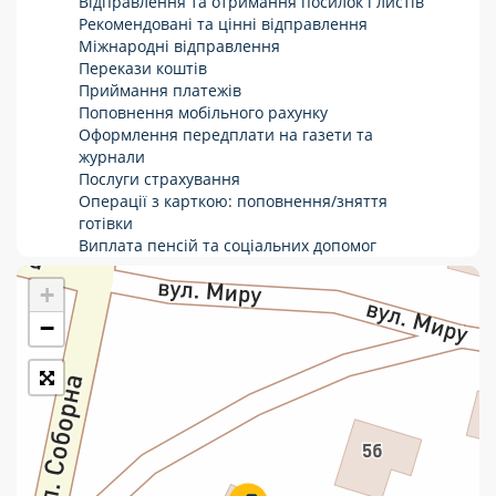
Відправлення та отримання посилок і листів
Рекомендовані та цінні відправлення
Укрпошта Стандарт/тариф «Базовий»
Міжнародні відправлення
Перекази коштів
Доставка за межі України
Приймання платежів
Поповнення мобільного рахунку
Прийом вантажів
Оформлення передплати на газети та
Фінансові послуги:
журнали
Послуги страхування
Операції з карткою: поповнення/зняття
Термінові перекази
готівки
Виплата пенсій та соціальних допомог
Перекази
Продаж товарів
Продаж марок та паковання
+
Комунальні та інші платежі
−