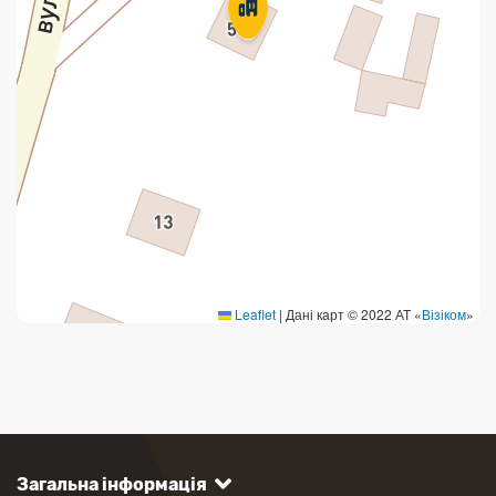
Leaflet
|
Дані карт © 2022 АТ «
Візіком
»
Загальна інформація