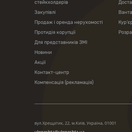
стейкхолдерів
Доста
Закупівлі
Вант
Продаж і оренда нерухомості
Кур’є
Протидія корупції
Розра
Для представників ЗМІ
Новини
Акції
Контакт-центр
Компенсація (рекламація)
вул.Хрещатик, 22, м.Київ, Україна, 01001
ukrposhta@ukrposhta.ua