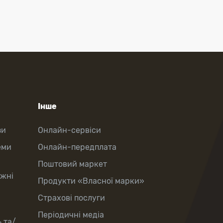
Інше
зи
Онлайн-сервіси
еми
Онлайн-передплата
Поштовий маркет
іжні
Продукти «Власної марки»
Страхові послуги
Періодичні медіа
 та/