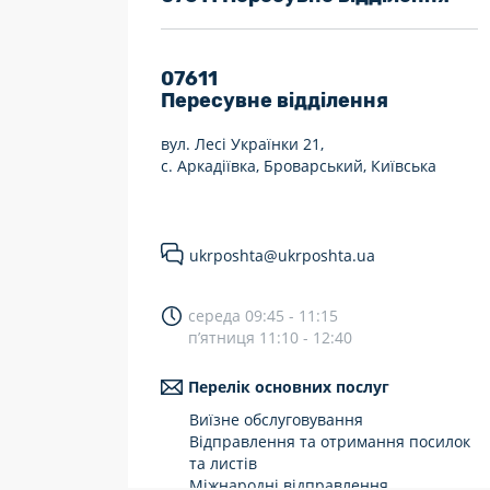
7 днів на тиждень
Працюють після 19:00
07611
Пересувне відділення
Працюють у вихідні
вул. Лесі Українки 21,
с. Аркадіївка, Броварський, Київська
ukrposhta@ukrposhta.ua
середа 09:45 - 11:15
п’ятниця 11:10 - 12:40
Перелік основних послуг
Виїзне обслуговування
Відправлення та отримання посилок
та листів
Міжнародні відправлення