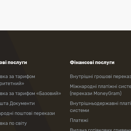
ві послуги
Фінансові послуги
вка за тарифом
Внутрішні грошові перека
оритетний»
Міжнародні платіжні сист
вка за тарифом «Базовий»
(перекази MoneyGram)
шта Документи
Внутрішньодержавні плат
системи
родні поштові перекази
Платежі
вка по світу
Видача готівкових гривень