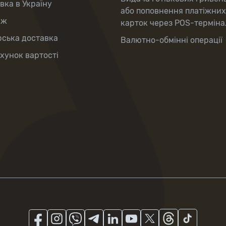
вка в Україну
або поповнення платіжних
аж
карток через POS-терміна
рська доставка
Валютно-обмінні операції
хунок вартості