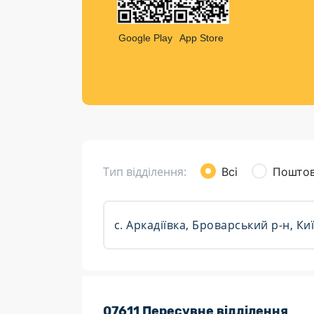
Компен
Листи та листівки
Google Play
App Store
Кур’єрська доставка
Паковання
Доставка з інтернет-магазинів
Доставка товарів для городу
Тип відділення:
Всі
Поштов
Розклад роботи:
07611 Пересувне відділення