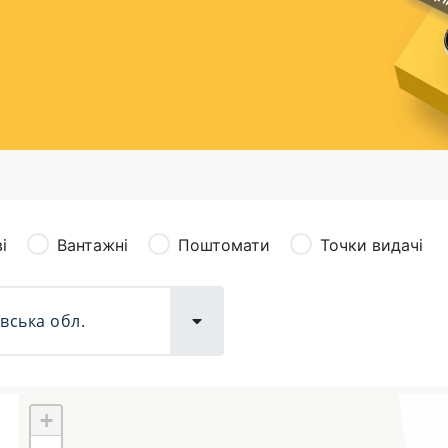
сація (рекламація)
Валютно-обмінні операції
і
Вантажні
Поштомати
Точки видачі
+
Поштові послуги:
Фіна