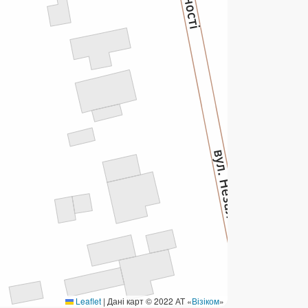
ермінові перекази
ерекази
омунальні та інші платежі
Leaflet
|
Дані карт © 2022 АТ «
Візіком
»