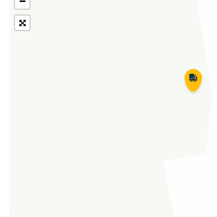
−
Укрпошта Експрес/тариф
Т
«Пріоритетний»
П
Укрпошта Стандарт/тариф «Базовий»
К
Доставка за межі України
Прийом вантажів