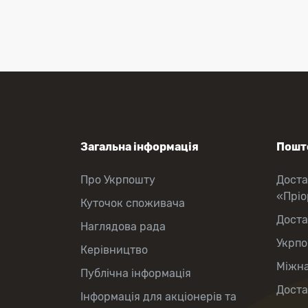
Перекази коштів
Приймання платежів
Поповнення мобільного рахунку
Оформлення передплати на газети
та журнали
Зняття готівки з картки
Виплата пенсій та соціальних
допомог
Продаж товарів
Загальна інформація
Пошто
Про Укрпошту
Доста
«Прі
Куточок споживача
Доста
Наглядова рада
Укрпо
Керівництво
Міжна
Публічна інформація
Доста
Інформація для акціонерів та