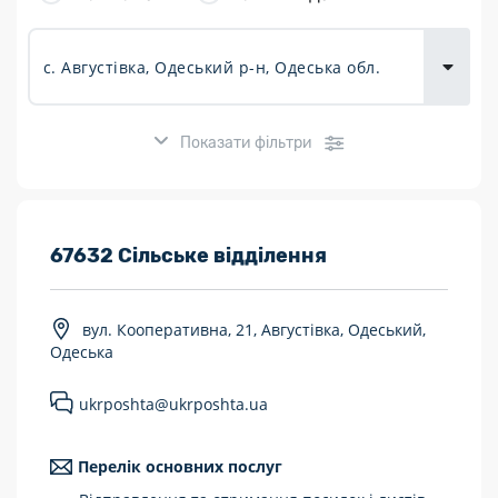
товарів для
городу
Показати фільтри
Розклад роботи:
67632 Сільське відділення
7 днів на тиждень
вул. Кооперативна, 21, Августівка, Одеський,
Працюють після 19:00
Одеська
Працюють у вихідні
ukrposhta@ukrposhta.ua
Поштові послуги:
Перелік основних послуг
Укрпошта Експрес/тариф «Пріоритетний»