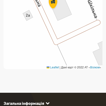
Leaflet
|
Дані карт © 2022 АТ «
Візіком
»
Загальна інформація