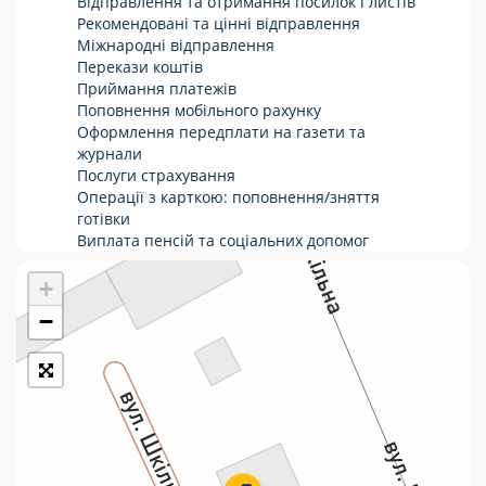
Відправлення та отримання посилок і листів
Рекомендовані та цінні відправлення
Укрпошта Стандарт/тариф «Базовий»
Міжнародні відправлення
Перекази коштів
Доставка за межі України
Приймання платежів
Поповнення мобільного рахунку
Прийом вантажів
Оформлення передплати на газети та
Фінансові послуги:
журнали
Послуги страхування
Операції з карткою: поповнення/зняття
Термінові перекази
готівки
Виплата пенсій та соціальних допомог
Перекази
Продаж товарів
Продаж марок та паковання
+
Комунальні та інші платежі
−