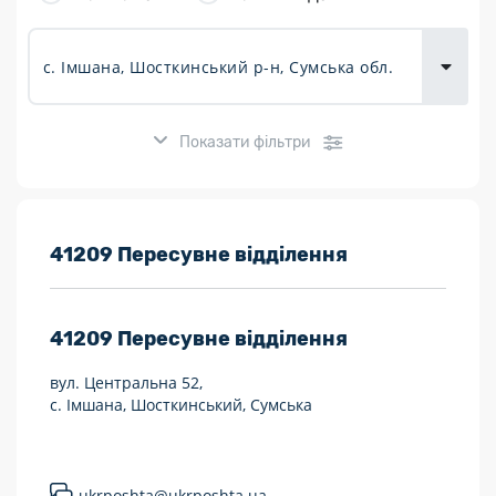
товарів для
городу
Показати фільтри
Розклад роботи:
41209 Пересувне відділення
7 днів на тиждень
41209
Пересувне відділення
Працюють після 19:00
вул. Центральна 52,
Працюють у вихідні
с. Імшана, Шосткинський, Сумська
Поштові послуги:
Укрпошта Експрес/тариф «Пріоритетний»
ukrposhta@ukrposhta.ua