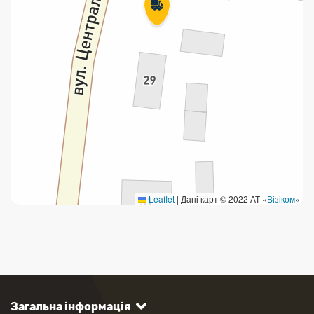
Leaflet
|
Дані карт © 2022 АТ «
Візіком
»
Загальна інформація