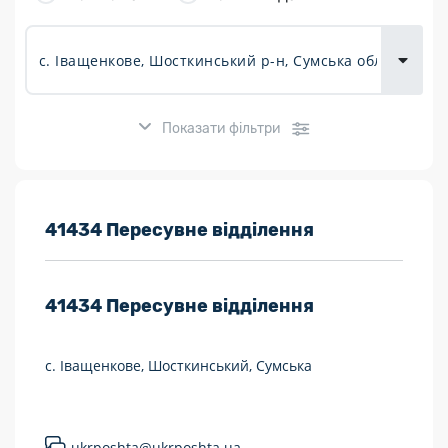
товарів для
городу
Показати фільтри
Розклад роботи:
41434 Пересувне відділення
7 днів на тиждень
41434
Пересувне відділення
Працюють після 19:00
Працюють у вихідні
с. Іващенкове, Шосткинський, Сумська
Поштові послуги:
Укрпошта Експрес/тариф «Пріоритетний»
ukrposhta@ukrposhta.ua