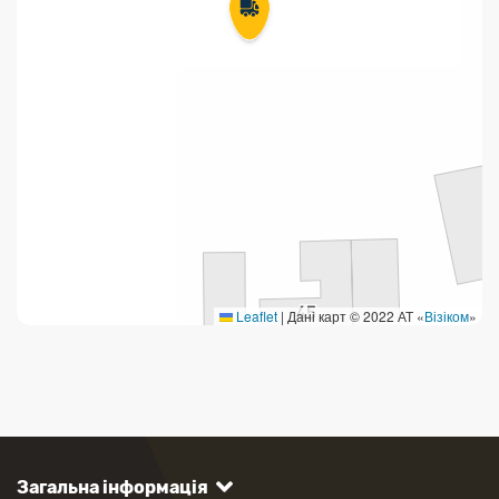
Leaflet
|
Дані карт © 2022 АТ «
Візіком
»
Загальна інформація