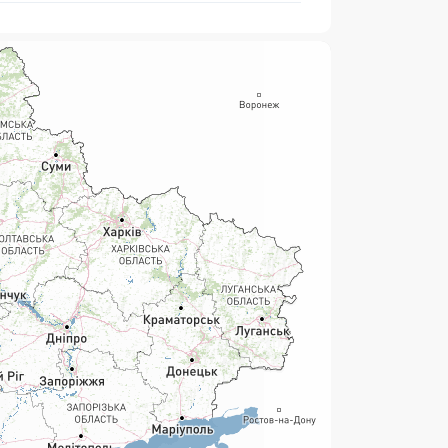
нсові послуги:
ермінові перекази
ерекази
омунальні та інші платежі