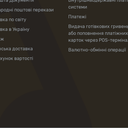
шта Документи
Внутрішньодержавні плат
системи
родні поштові перекази
Платежі
вка по світу
Видача готівкових гривень
вка в Україну
або поповнення платіжних
аж
карток через POS-терміна
рська доставка
Валютно-обмінні операції
хунок вартості