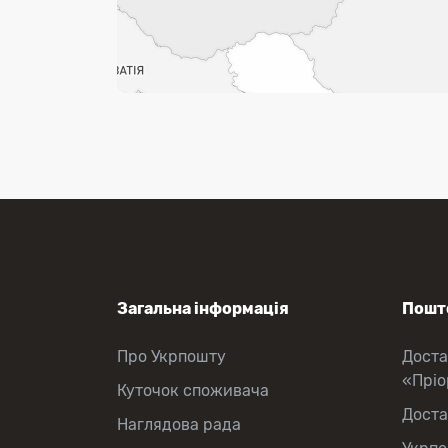
Загальна інформація
Пошто
Про Укрпошту
Доста
«Прі
Куточок споживача
Доста
Наглядова рада