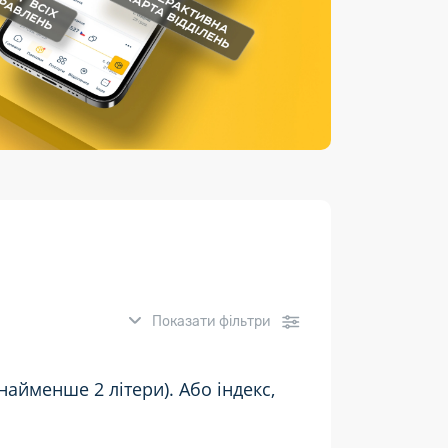
Страхові послуги
Каталог «Укрпошта Маркет»
Показати фільтри
айменше 2 літери). Або індекс,