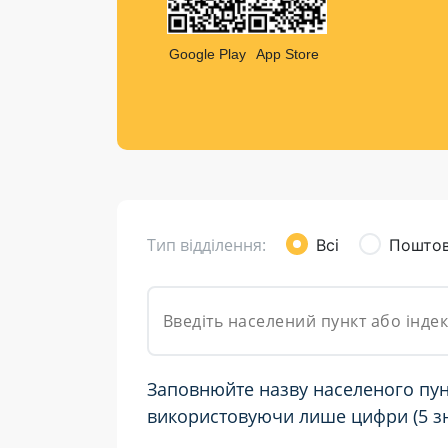
Компен
Листи та листівки
Google Play
App Store
Кур’єрська доставка
Паковання
Доставка з інтернет-магазинів
Доставка товарів для городу
Тип відділення:
Всі
Поштов
Заповнюйте назву населеного пун
використовуючи лише цифри (5 зн