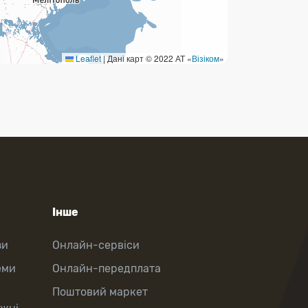
Leaflet
|
Дані карт © 2022 АТ «
Візіком
»
Інше
зи
Онлайн-сервіси
еми
Онлайн-передплата
Поштовий маркет