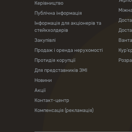
Укрпо
Керівництво
Міжна
Публічна інформація
Доста
Інформація для акціонерів та
стейкхолдерів
Доста
Закупівлі
Вант
Продаж і оренда нерухомості
Кур’є
Протидія корупції
Розра
Для представників ЗМІ
Новини
Акції
Контакт-центр
Компенсація (рекламація)