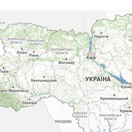
Поштові послуги:
Фіна
Укрпошта Експрес/тариф
Т
«Пріоритетний»
П
Укрпошта Стандарт/тариф «Базовий»
К
Доставка за межі України
Прийом вантажів