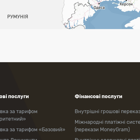
ві послуги
Фінансові послуги
вка за тарифом
Внутрішні грошові перека
оритетний»
Міжнародні платіжні сист
вка за тарифом «Базовий»
(перекази MoneyGram)