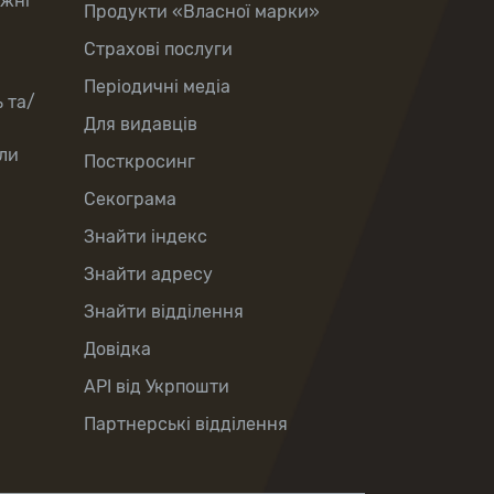
іжні
Продукти «Власної марки»
Страхові послуги
Періодичні медіа
 та/
Для видавців
ли
Посткросинг
Секограма
Знайти індекс
Знайти адресу
Знайти відділення
Довідка
API від Укрпошти
Партнерські відділення