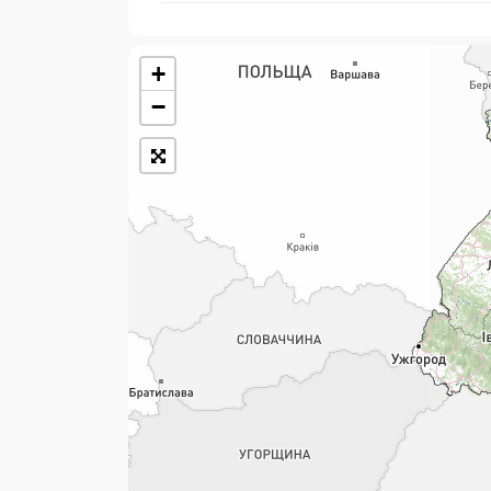
+
Розклад роботи:
−
7 днів на тиждень
Працюють після 19:00
Працюють у вихідні