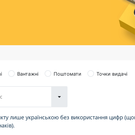
сація (рекламація)
Валютно-обмінні операції
і
Вантажні
Поштомати
Точки видачі
кту лише українською без використання цифр (щон
аків).