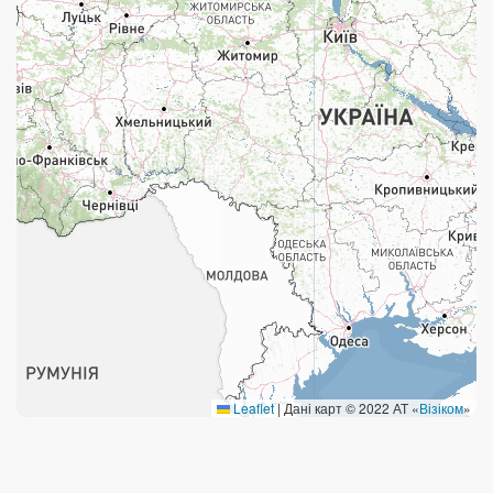
Працюють після 19:00
Працюють у вихідні
Поштові послуги:
Укрпошта Експрес/тариф «Пріоритетний»
Укрпошта Стандарт/тариф «Базовий»
Доставка за межі України
Прийом вантажів
Фінансові послуги:
Термінові перекази
Leaflet
|
Дані карт © 2022 АТ «
Візіком
»
Перекази
Комунальні та інші платежі