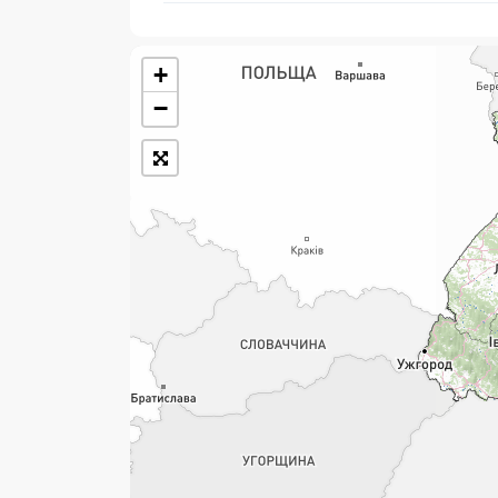
+
Розклад роботи:
−
7 днів на тиждень
Працюють після 19:00
Працюють у вихідні