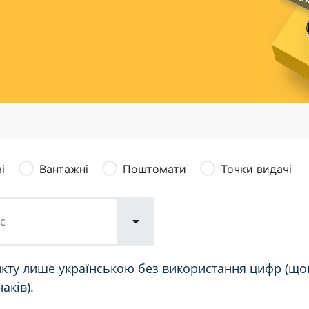
сація (рекламація)
Валютно-обмінні операції
і
Вантажні
Поштомати
Точки видачі
кту лише українською без використання цифр (щон
аків).