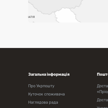
Загальна інформація
Пошто
Про Укрпошту
Доста
«Прі
Куточок споживача
Доста
Наглядова рада