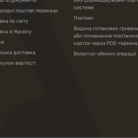
шта Документи
Внутрішньодержавні плат
системи
родні поштові перекази
Платежі
вка по світу
Видача готівкових гривень
вка в Україну
або поповнення платіжних
аж
карток через POS-терміна
рська доставка
Валютно-обмінні операції
хунок вартості