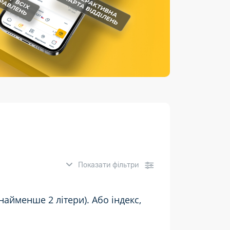
Страхові послуги
Каталог «Укрпошта Маркет»
Показати фільтри
айменше 2 літери). Або індекс,