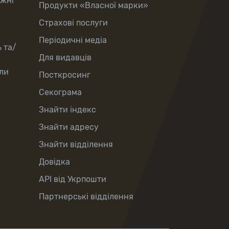
іжні
Продукти «Власної марки»
Страхові послуги
Періодичні медіа
 та/
Для видавців
ли
Посткросинг
Секограма
Знайти індекс
Знайти адресу
Знайти відділення
Довідка
API від Укрпошти
Партнерські відділення