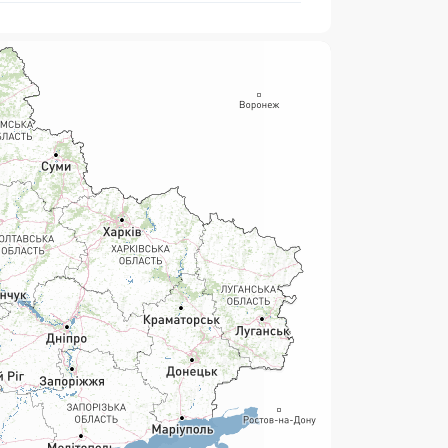
нсові послуги:
ермінові перекази
ерекази
омунальні та інші платежі