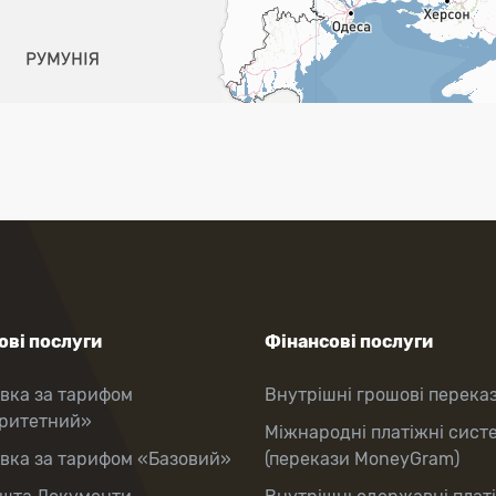
ві послуги
Фінансові послуги
вка за тарифом
Внутрішні грошові перека
оритетний»
Міжнародні платіжні сист
вка за тарифом «Базовий»
(перекази MoneyGram)