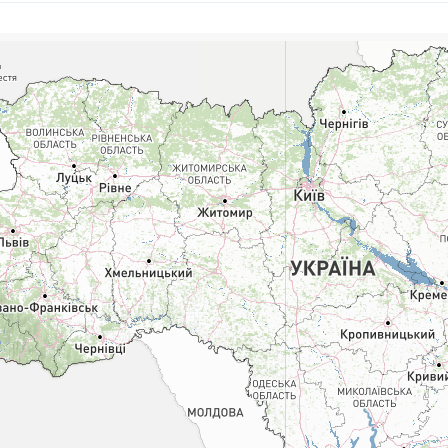
Поштові послуги:
Фіна
Укрпошта Експрес/тариф
Т
«Пріоритетний»
П
Укрпошта Стандарт/тариф «Базовий»
К
Доставка за межі України
Прийом вантажів