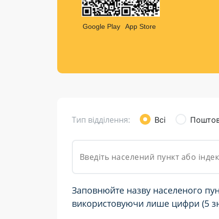
Компен
Листи та листівки
Google Play
App Store
Кур’єрська доставка
Паковання
Доставка з інтернет-магазинів
Доставка товарів для городу
Тип відділення:
Всі
Поштов
Заповнюйте назву населеного пун
використовуючи лише цифри (5 зн