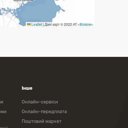
Leaflet
|
Дані карт © 2022 АТ «
Візіком
»
Інше
зи
Онлайн-сервіси
еми
Онлайн-передплата
Поштовий маркет