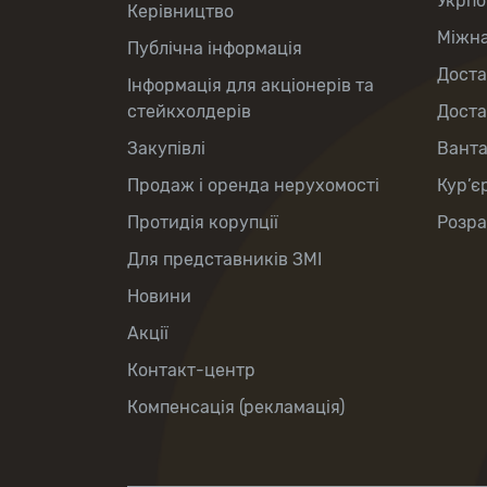
Укрпо
Керівництво
Міжна
Публічна інформація
Доста
Інформація для акціонерів та
стейкхолдерів
Доста
Закупівлі
Вант
Продаж і оренда нерухомості
Кур’є
Протидія корупції
Розра
Для представників ЗМІ
Новини
Акції
Контакт-центр
Компенсація (рекламація)