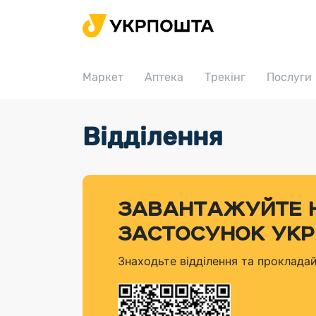
Головна
Маркет
Маркет
Аптека
Трекінг
Послуги
Аптека
Трекінг
Поштові послуги
Серві
Відділення
Послуги
Посилки
Інформація для покупців
Послуги
Доставка за тарифом
Кальк
Доставка за кордон
Тематичнi плани випуску продукції
Тарифи
«Пріоритетний»
Оформ
Листи та документи
Філателістичний абонемент
Відділення
Доставка за тарифом «Базовий»
Знайти
ЗАВАНТАЖУЙТЕ 
Поштові марки України воєнного часу
Укрпошта Документи
Філателія
Знайт
ЗАСТОСУНОК УК
Порядок подачі пропозицій
Міжнародні поштові перекази
Знайти
Кар’єра
Знаходьте відділення та проклада
Доставка по світу
Трекін
Для бізнесу
Доставка в Україну
Переад
Вантаж