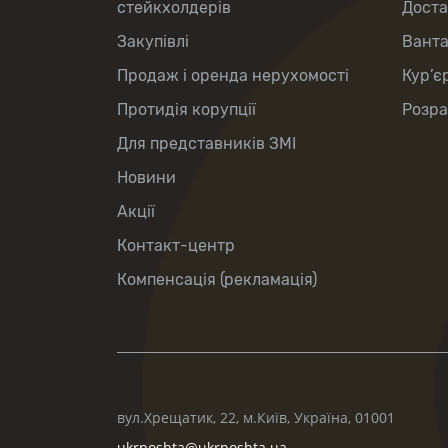
стейкхолдерів
Доста
Закупівлі
Вант
Продаж і оренда нерухомості
Кур’є
Протидія корупції
Розра
Для представників ЗМІ
Новини
Акції
Контакт-центр
Компенсація (рекламація)
вул.Хрещатик, 22, м.Київ, Україна, 01001
ukrposhta@ukrposhta.ua