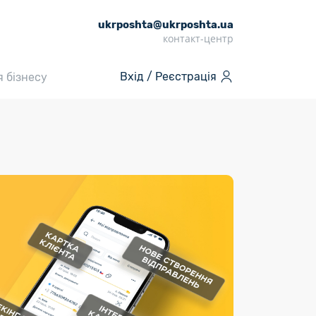
ukrposhta@ukrposhta.ua
контакт-центр
Вхід / Реєстрація
я бізнесу
Інші послуги
таж
Продукти
Пенсії
«Власної
и
Онлайн сервіси
марки»
Періодичні медіа
окладніше
ні
Для видавців
Зворотний зв’язок за
передплатою
та/
Секограма
Продукти «Власної марки»
и