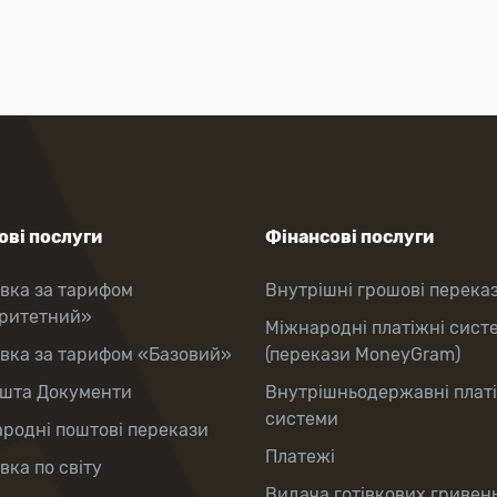
ві послуги
Фінансові послуги
вка за тарифом
Внутрішні грошові перека
оритетний»
Міжнародні платіжні сист
вка за тарифом «Базовий»
(перекази MoneyGram)
шта Документи
Внутрішньодержавні плат
системи
родні поштові перекази
Платежі
вка по світу
Видача готівкових гривень