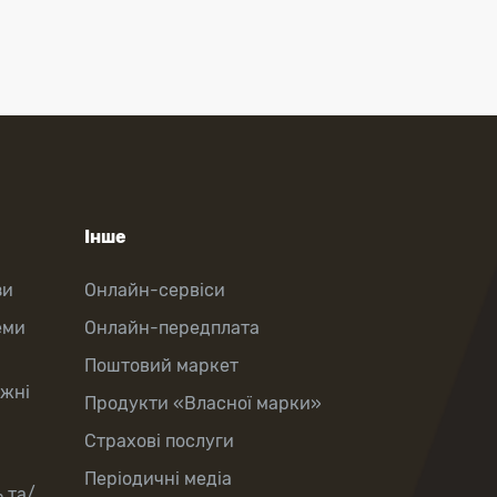
Інше
зи
Онлайн-сервіси
еми
Онлайн-передплата
Поштовий маркет
іжні
Продукти «Власної марки»
Страхові послуги
Періодичні медіа
 та/