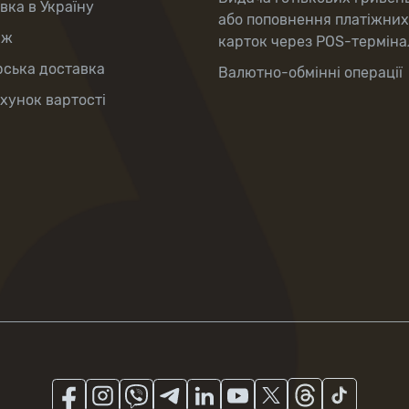
вка в Україну
або поповнення платіжних
аж
карток через POS-терміна
рська доставка
Валютно-обмінні операції
хунок вартості